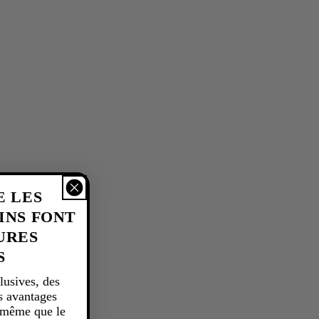
E LES
INS FONT
URES
S
lusives, des
s avantages
t même que le