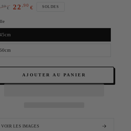
,90
22
,90
SOLDES
4
€
€
rix
Prix
lle
ormal
de
vente
45cm
60cm
AJOUTER AU PANIER
PLUS D'INFORMATIONS
VOIR LES IMAGES