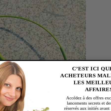
C’EST ICI QU
ACHETEURS MAL
rir
LES MEILLE
ia
AFFAIRE
Accédez à des offres exc
al
lancements secrets et de
réservés aux initiés avan