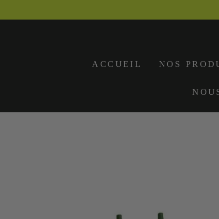
IGNORER LE
CONTENU
ACCUEIL
NOS PROD
NOU
IGNORER LES
INFORMATIONS
SUR LE PRODUIT